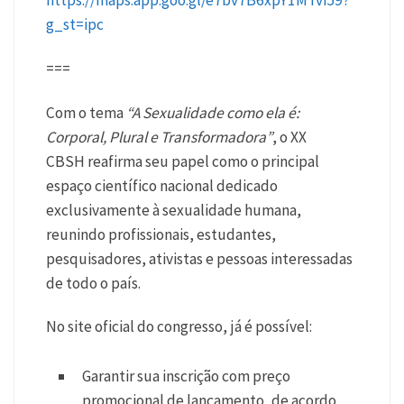
https://maps.app.goo.gl/e7bv7B6xpY1MTvi59?
g_st=ipc
===
Com o tema
“A Sexualidade como ela é:
Corporal, Plural e Transformadora”
, o XX
CBSH reafirma seu papel como o principal
espaço científico nacional dedicado
exclusivamente à sexualidade humana,
reunindo profissionais, estudantes,
pesquisadores, ativistas e pessoas interessadas
de todo o país.
No site oficial do congresso, já é possível:
Garantir sua inscrição com preço
promocional de lançamento, de acordo