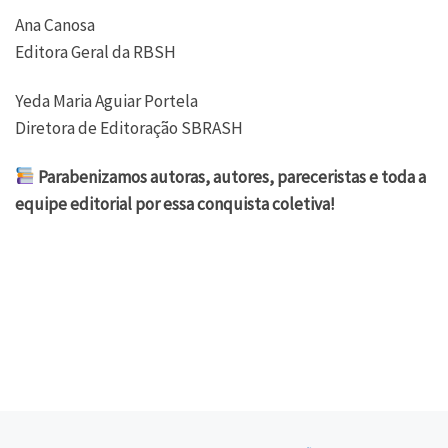
Ana Canosa
Editora Geral da RBSH
Yeda Maria Aguiar Portela
Diretora de Editoração SBRASH
Parabenizamos autoras, autores, pareceristas e toda a
equipe editorial por essa conquista coletiva!
Navegação do post
Previous post